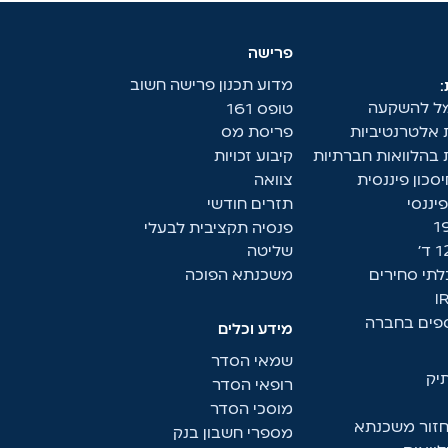
פרישה
מדוע תכנון פרישה חשוב
מל להשקעה
טופס 161
אלטרנטיביות
פריסת מס
בהלוואות חברתיות
קיבוע זכויות
סכון פיננסית
צוואה
יננסי
תזרים חודשי
פנסיה תקציבית לבעלי
שליטה
לתי סחירים
משכנתא הפוכה
ספים בחברה
מידע וכלים
שמאי הסדר
יק
רופאי הסדר
מוסכי הסדר
מחזור משכנתא
מספרי חשבון בנק