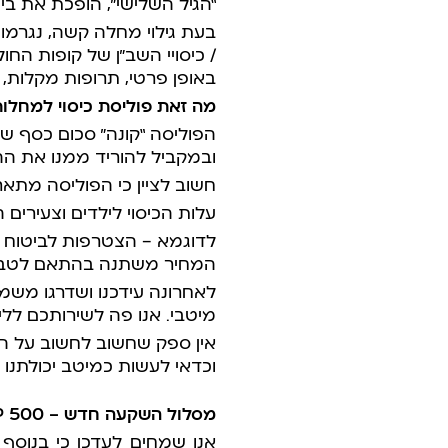
“הגיל השלישי”, הופכת את ביט
בעת גילוי מחלה קשה, נגרמו
/ כיסויי השב”ן של קופות החו
באופן פרטי, תרופות מקלות, ה
מה זאת פוליסת כיסוי למחלו
הפוליסה “קונה” סכום כסף 
ובמקביל להוריד ממנו את ה
חשוב לציין כי הפוליסה מתא
עלות הכיסוי לילדים וצעירים 
לדוגמא – הצטרפות לביטוח עד ג
המחיר משתנה בהתאם לטבל
לאחרונה עידכנו ושדרגו משמע
מיטבי. אנו פה לשירותכם לל
אין ספק שחשוב לחשוב על המ
וכדאי לעשות כמיטב יכולתנו 
מסלול השקעה חדש – 500
P
אנו שמחים לעדכן כי בנוסף ל