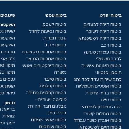
ביטוחי פרט
ביטוח עסקי
פיננסים
ביטוח דירה לבעלים
ביטוח לעסק
השקעות:
קופת ג
ביטוח דירה לשוכר
ביטוח נסיעות לחו"ל
עבור חברות
השקעות 
ביטוח דירה למשכנתא
ביטוח צד ג'
השקעות 
ביטוח רכב
ביטוח אחריות מקצועית
תכנית חי
ביטוח עמדת טעינה
לרכב חשמלי
ביטוח אחריות המוצר
צ'ק אפ פ
תיקון 190
ביטוח תאונות אישיות
ביטוח דירקטורים ואנשי
משרה
תיקון 125 ד'
חיסכון פנסיוני
ביטוח סייבר
נכסים ב
כתב שירות עו"ד לכל נהג
ביטוח קבלנים
ביטוח אופניים חשמליות
קופת IRA
ביטוח קבלנים פתוחה
ביטוח בנייה פרטית
ניהול כ
פוליסה ייעודית -
ביטוח חיים
מימון:
קבלנים חברי קהילת
הגנה וחיסכון לעצמאי
בדיקת ת
בונים בית
ביטוח מחלות קשות
צוואות
ביטוח אנשי מפתח
ביטוח אובדן כושר עבודה
ייעוץ ו
ביטוח שותפים
ביטוח חיים למשכנתא