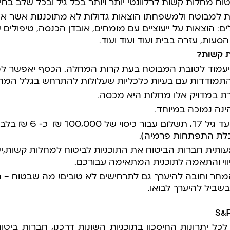
וח מחלות קשות לרלוונטי יותר ויותר בכל גיל ובכל שלב בחיי
ת למבוטח ולמשפחתו הוצאות גדולות לא מתוכננות אשר אינ
לים: הוצאות על ייעוציים עם מומחים, אובדן הכנסה, טיפולים
סעות, עזרה בבית ועוד ועוד ועוד.
ת קשות?
שיעמוד לטובת המבוטח בעת קרות המחלה. הכסף יאפשר ל
התמודדות עם בעיות כלכליות שעלולות להתרחש בגלל המח
רת במדויק אלו מחלות היא מכסה.
הינה נמוכה במיוחד.
יל 17,
תשלום עבור כיסוי של 100,000 ₪ כ- 6 ₪ בלבד
ת התפתחות פרמיה).
ותית חברות הביטוח את התוכניות לביטוח למחלות קשות,יש
יווי והתאמה לתוכנית המתאימה עבורכם.
חר וחובה להיערך גם לתרחישים לא טובים! מה שבטוח – הע
בשביל להיערך לבואו.
S&
כל יתרונות החיסכון בתוכניות השונות דרכנו, חברות ביט