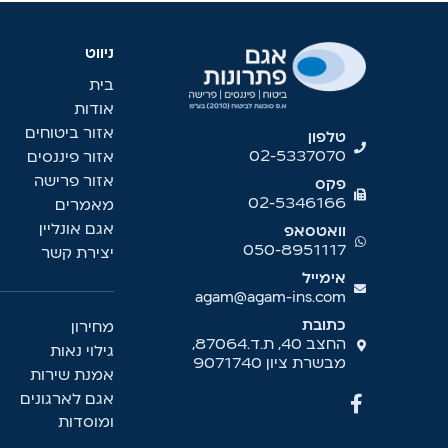
ניווט
בית
אודות
אזור ביטוחים
טלפון
02-5337070
אזור פיננסים
אזור פרישה
פקס
02-5346166
מאמרים
אגם אונליין
וואטסאפ
050-8951117
יצירת קשר
אימייל
agam@agam-ins.com
כתובת
מחירון
החצב 40, ת.ד.87064,
גילוי נאות
מבשרת ציון 9071740
אמנת שירות
אגם לארגונים
ומוסדות