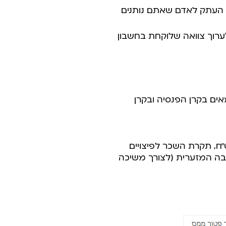
ר העתק לאדם שאתם נותנים
רוך צוואה שלוקחת בחשבון
מאים בקרן הפנסיה ובקרן
מוטבת לקרן השתלמות (הפקדה הפטורה ממס רווח הון ) גדלה ל – 18,480 ש”ח, תקרת השכר לפיצויים
 הפנסיה עומדת על 4,212 ש”ח ותקרת הקצבה המזערית (לצורך משיכה