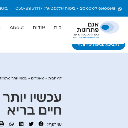
וואטסאפ למסמכים - ביטוח אלמנטארי: 050-8951117
ביטוח חיי
בית
אודות
About
ב
לקביעת פגישת שירות >>>
דף הבית
»
מאמרים
»
עכשיו יותר מתמיד
עכשיו יותר
חיים בריא
שיתוף: