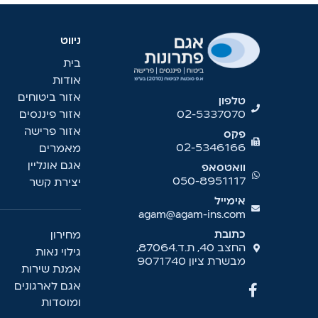
ניווט
בית
אודות
אזור ביטוחים
טלפון
02-5337070
אזור פיננסים
אזור פרישה
פקס
02-5346166
מאמרים
אגם אונליין
וואטסאפ
050-8951117
יצירת קשר
אימייל
agam@agam-ins.com
כתובת
מחירון
החצב 40, ת.ד.87064,
גילוי נאות
מבשרת ציון 9071740
אמנת שירות
אגם לארגונים
ומוסדות