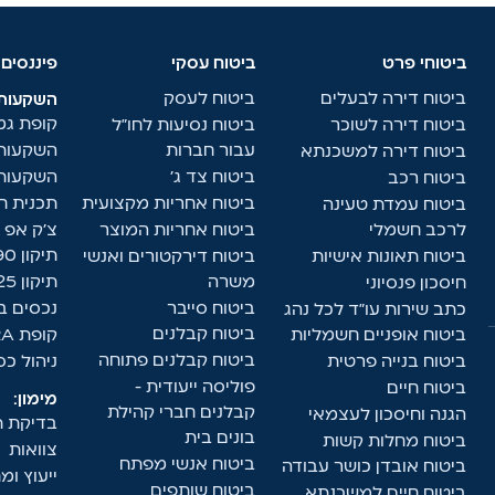
ביטוחי פרט
ביטוח עסקי
פיננסים
ביטוח דירה לבעלים
ביטוח לעסק
השקעות:
קופת ג
ביטוח דירה לשוכר
ביטוח נסיעות לחו"ל
עבור חברות
השקעות 
ביטוח דירה למשכנתא
ביטוח צד ג'
השקעות 
ביטוח רכב
ביטוח אחריות מקצועית
תכנית חי
ביטוח עמדת טעינה
לרכב חשמלי
ביטוח אחריות המוצר
צ'ק אפ פ
תיקון 190
ביטוח תאונות אישיות
ביטוח דירקטורים ואנשי
משרה
תיקון 125 ד'
חיסכון פנסיוני
ביטוח סייבר
נכסים ב
כתב שירות עו"ד לכל נהג
ביטוח קבלנים
ביטוח אופניים חשמליות
קופת IRA
ביטוח קבלנים פתוחה
ביטוח בנייה פרטית
ניהול כ
פוליסה ייעודית -
ביטוח חיים
מימון:
קבלנים חברי קהילת
הגנה וחיסכון לעצמאי
בדיקת ת
בונים בית
ביטוח מחלות קשות
צוואות
ביטוח אנשי מפתח
ביטוח אובדן כושר עבודה
ייעוץ ו
ביטוח שותפים
ביטוח חיים למשכנתא