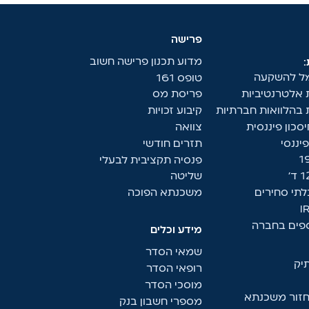
פרישה
מדוע תכנון פרישה חשוב
מל להשקעה
טופס 161
אלטרנטיביות
פריסת מס
בהלוואות חברתיות
קיבוע זכויות
סכון פיננסית
צוואה
יננסי
תזרים חודשי
פנסיה תקציבית לבעלי
שליטה
לתי סחירים
משכנתא הפוכה
ספים בחברה
מידע וכלים
שמאי הסדר
יק
רופאי הסדר
מוסכי הסדר
מחזור משכנתא
מספרי חשבון בנק