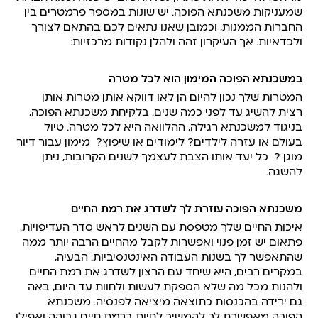
שמעניקות משכנתא הפוכה. יש שונות במספר פרמטרים בין
החברות הממנות, וכמובן שאנו נתאים לכם בהתאם לצורך
ולכדאיות. אך העיקרון זהה ולהלן נקודות מרכזיות:
במשכנתא הפוכה המימון הוא לכל מטרה
המטרות שלך נכון להיום הן לאו דווקא אותן מטרות אותן
רצית להשיג עד לפני כמה שנים. בלקיחת משכנתא הפוכה,
בניגוד למשכנתא רגילה, ההלוואה היא לכל מטרה. טיול
בעולם או עזרה לילדים? לימודים או שיפוץ? מימון עבור דיור
מוגן ? כל יעד אותו הצבת לעצמך לשנים הקרובות, ניתן
להשגה.
משכנתא הפוכה עוזרת לך לשדרג את רמת החיים
איכות החיים שלך מטפסת עם השנים לראש סדר העדיפויות.
פתאום יש זמן פנוי ואפשרות לקבל מהחיים הרבה יותר ממה
שהתאפשר לך בשנות העבודה האינטנסיביות. הבעיה,
במקרים רבים, היא שיחד עם הרצון לשדרג את רמת החיים
ולהנות מכל מה שלא הספקת לעשות ולחוות עד היום, באה
גם ירידה בהכנסות כתוצאה מיציאה לפנסיה. משכנתא
הפוכה מאפשרת לך להמשיך לחיות ברמת חיים גבוהה ואפילו