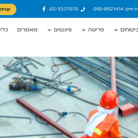
ם: 050-8521414
02-5337070
קהילת
יטוחים
פרישה
פיננסים
מאמרים
כלים