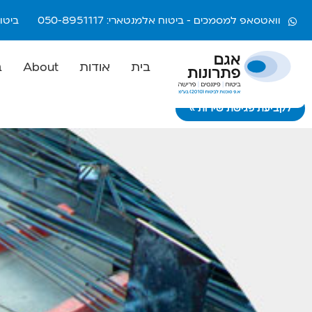
וואטסאפ למסמכים - ביטוח אלמנטארי: 050-8951117
ביטוח חיי
בית
אודות
About
ב
לקביעת פגישת שירות >>>