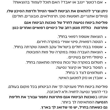
אם רכושך ייגנב או יאבד? האם תוכל לעמוד בהוצאות?
ניתן וצריך להתאים את הביטוח לאופי הטיול ולרמת הסיכון שלו.
(טיולים אתגריים, חופשות סקי, תרמילאים, מבוגרים, חולים)
פוליסת ביטוח נסיעות לחו”ל של
סוכנות הביטוח אגם
פתרונות
כוללת מגוון רחב של כיסויים רפואיים ואחרים כגון:
הוצאות אשפוז רפואי בחו”ל.
הטסה רפואית, פינוי אווירי במקרה חירום.
אשפוז בבתי חולים בישראל עקב תאונה שקרתה בחו”ל.
הוצאות העברה גופה במקרה של מות המבוטח.
טיפולי חירום בשיניים .
תשלום במקרה של נכות צמיתה מתאונה בחו”ל.
הפסד ביטול או קיצור נסיעה.
תשלומים לצד ג’ בחו”ל.
אובדן או נזק למטען האישי.
פוליסת ביטוח חו”ל מעניקה לך את הביטחון בכל מקום בעולם,
כדי להפוך נסיעה לחוויה ולא לאכזבה.
אנחנו ב
סוכנות הביטוח אגם פתרונות
נתפור עבורך את חליפת
הנסיעה
המתאימה לך ביותר
.
גם כשאתה בחו”ל, יש מי שדואג לך בארץ.