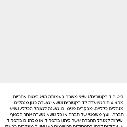
ביטוח דירקטורים/נושאי משרה בעמותה הוא ביטוח אחריות
מקצועית המיועדת לדירקטורים ונושאי משרה כגון מנהלים,
מנהלים כלליים, מבקרים פנימיים, משנה למנהל הכללי, נשיא
חברה, יועץ משפטי של חברה או כל נושא משרה אחר הכפוף
ישירות למנהל החברה אשר כיהנו בתפקיד או מכהנים בתפקיד
או עתידים לכהן בתפקידים הרשומים כאן ואשר מוגדרים ככאלו