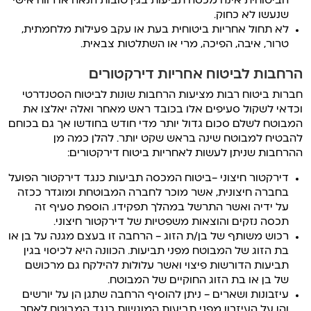
הביטוחית אינה מכסה תביעות בגין טובות הנאה או רווח אישי
שנעשו לא כחוק.
לא תחול אחריות ביטוחית בעת או עקב פעילות מלחמתית,
טרור, איבה, הפיכה, מרי או השתלטות צבאית.
הרחבות לביטוח אחריות דירקטורים
חברות ביטוח רבות מציעות הרחבות שונות לביטוח הסטנדרטי
וכדאי לשקול סעיפים אלו בכובד ראש מאחר ואלה יאלצו את
המבוטח לשלם סכום גדול יותר מדי חודש בחודשו אך גם בכוחם
להבטיח למבוטח שינה בראש שקט יותר. להלן כמה מן
ההרחבות שניתן לעשות לאחריות ביטוח דירקטורים:
דירקטור חיצוני –ביטוח המכסה תביעות כנגד דירקטור הפועל
בחברה חיצונית, אשר מוכר לחברה המבוטחת ומוגדר ככזה
על ידיה ואשר התרשל במהלך תפקידו. הוספת סעיף זה
תכסה נזקים והוצאות משפטיות של דירקטור חיצוני.
רכוש משותף של בן/ת הזוג – הרחבה זו בעצם מגנה על בן או
בת הזוג של המבוטח מפני תביעות. הכוונה היא לכיסוי בגין
תביעות הדורשות פיצוי ואשר עלולות להילקח גם מרכושם
של בן או בת הזוג החוקיים של המבוטח.
עיזבונות ושארים – ניתן להוסיף הרחבה שתגן הן על יורשים
והן על העיזבון מפני תביעות המוגשות כנגד המבוטח לאחר