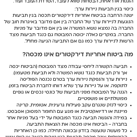
הוגנות או ראויות, הבטחות שווא לעובד, הטרדת העובד ועוד.
כיסוי בגין תביעות ניירות ערך:
ישנה הרחבה בביטוח אחריות דירקטורים תכסה בגין תביעות
הנוגעות לניירות ערך של החברה בין אם מדובר באיגרות חוב של
החברה בה נמצא נושא המשרה או בין אם מדובר על מניות
החברה. במקרים כאלה יכוסה המבוטח גם כנגד תביעות מצד
הרשות לניירות ערך כמו גם אם התביעה הגיעה מחו”ל.
מה ביטוח אחריות דירקטורים אינו מכסה?
תביעה הקשורה ליחסי עבודה מצד המבוטח (הביטוח יכסה
אך ורק תביעות כנגד נושא המשרה ולא תביעות מטעמו).
ניירות ערך והנפקת ניירות ערך בטרם נכנסה הפוליסה
לתוקפה. או על ניירות ערך שלא דווחו לחברת הביטוח בזמן.
הגנה על המבוטח מפני תביעות של כונסי נכסים או גופים
ממשלתיים או משפטיים.
כיסוי לנזק שנגרם עקב פעילות גרעינית, אטומית, קרינה
מייננת או רדיואקטיבית או מגע עם החומר המסוכן אסבסט.
במידה והוגשה תביעה כנגד המבוטח על ידי בעל מניות אחר
בחברה – הביטוח אינו מכסה את הוצאות התביעה.
כל מעשה שנעשה בזדון ובכוונה תחילה. כמו כן האחריות