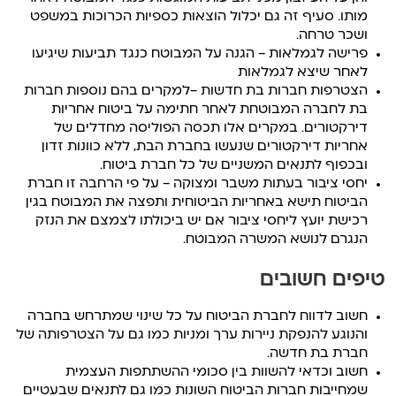
מותו. סעיף זה גם יכלול הוצאות כספיות הכרוכות במשפט
ושכר טרחה.
פרישה לגמלאות – הגנה על המבוטח כנגד תביעות שיגיעו
לאחר שיצא לגמלאות
הצטרפות חברות בת חדשות –למקרים בהם נוספות חברות
בת לחברה המבוטחת לאחר חתימה על ביטוח אחריות
דירקטורים. במקרים אלו תכסה הפוליסה מחדלים של
אחריות דירקטורים שנעשו בחברת הבת, ללא כוונות זדון
ובכפוף לתנאים המשניים של כל חברת ביטוח.
יחסי ציבור בעתות משבר ומצוקה – על פי הרחבה זו חברת
הביטוח תישא באחריות הביטוחית ותפצה את המבוטח בגין
רכישת יועץ ליחסי ציבור אם יש ביכולתו לצמצם את הנזק
הנגרם לנושא המשרה המבוטח.
טיפים חשובים
חשוב לדווח לחברת הביטוח על כל שינוי שמתרחש בחברה
והנוגע להנפקת ניירות ערך ומניות כמו גם על הצטרפותה של
חברת בת חדשה.
חשוב וכדאי להשוות בין סכומי ההשתתפות העצמית
שמחייבות חברות הביטוח השונות כמו גם לתנאים שבעטיים