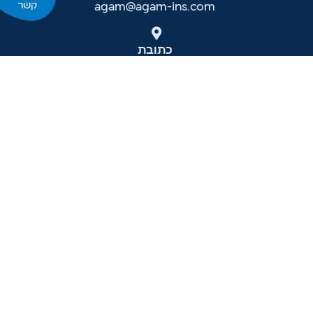
קשר
agam@agam-ins.com
כתובת
החצב 40, ת.ד.87064, מבשרת ציון 9071740
ניווט
בית
מחירון
אודות
גילוי נאות
אזור ביטוחים
אמנת שירות
אזור פיננסים
אגם לארגונים ומוסדות
אזור פרישה
מאמרים
אגם אונליין