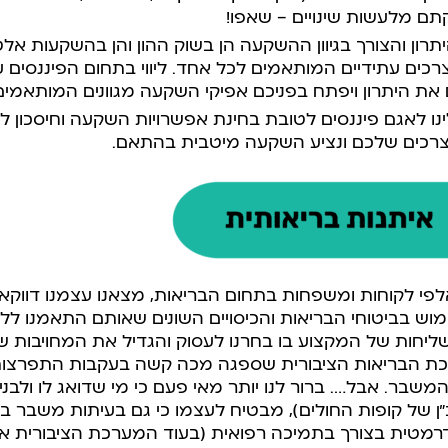
 מלעשות שינויים – שאפו!
תרון והצורך בגיוון ההשקעה הן בשוק ההון והן בהשקעות אלט
צרכים עתידיים המותאמים לכל אחד. ליווי בתחום הפיננסים על 
 את היתרון ויפתח בפניכם אפיקי השקעה מגוונים המותאמים
נו לאגם פיננסים לטובת בחינת אפשרויות השקעה וחיסכון ל
הצרכים שלכם ונציע השקעה מיטבית בהתאם.
וים מעל 30 שנה אלפי לקוחות ומשפחות בתחום הבריאות, מצאנו עצמנו
ש בביטוחי הבריאות והכיסויים השונים שאותם התאמנו ללקו
יחות של המקצוע בו בחרנו לעסוק והגדיל את המחויבות שלנ
רכת הבריאות הציבורית שספגה מכה קשה בעקבות התפרצו
משבר. אבל…. ברור לנו יותר מאי פעם כי מי שדואג לו ולבנ
”ן של קופות החולים), מבטיח לעצמו כי גם בעיתות משבר ב
דרמטית בצורך בתמיכה רפואית (בעוד המערכת הציבורית א