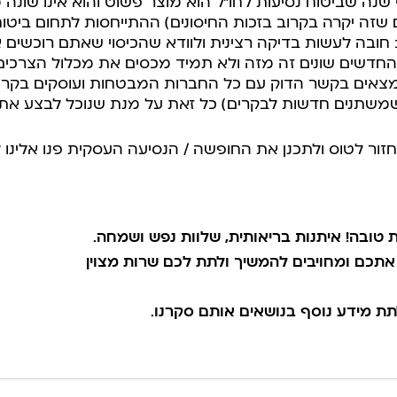
שנה שביטוח נסיעות לחו”ל הוא מוצר פשוט והוא אינו שונה
 שזה יקרה בקרוב בזכות החיסונים) ההתייחסות לתחום ביטוחי
חובה לעשות בדיקה רצינית ולוודא שהכיסוי שאתם רוכשים אכ
 החדשים שונים זה מזה ולא תמיד מכסים את מכלול הצרכי
נמצאים בקשר הדוק עם כל החברות המבטחות ועוסקים בקרי
(שמשתנים חדשות לבקרים) כל זאת על מנת שנוכל לבצע א
ור לטוס ולתכנן את החופשה / הנסיעה העסקית פנו אלינו לק
טובה! איתנות בריאותית, שלוות נפש ושמחה.
אתכם ומחויבים להמשיך ולתת לכם שרות מצוין
ת מידע נוסף בנושאים אותם סקרנו.