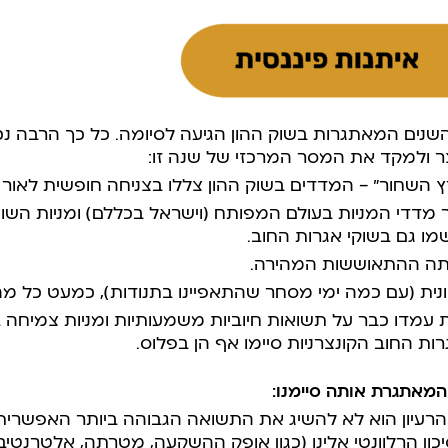
כאחת השנים המאתגרות בשוק ההון הגיעה לסיומה. כל כך הרבה 
צר ולמקד את המסר המרכזי של שנה זו:
השחור” – המדדים בשוק ההון צללו בצניחה חופשית לאור 
 לשאר מדדי המניות בעולם המפותח (וישראל בכללם) ומניות השו
שמו גם בשוקי אגרות החוב.
תה ההתאוששות המהירה.
ונית (עם כמה ימי מסחר שהתאפיינו בתנודות), כמעט כל מ
י המניות עמדו כבר על תשואות חיוביות משמעותיות ומניות צמיחה
ות החוב הקונצרניות סיימו אף הן בפלוס.
מאתגרת אותה סיימנו:
ון
הרלוונטי אלינו (כגון אופק ההשקעה, מטרתה, אלטרנטיבות,