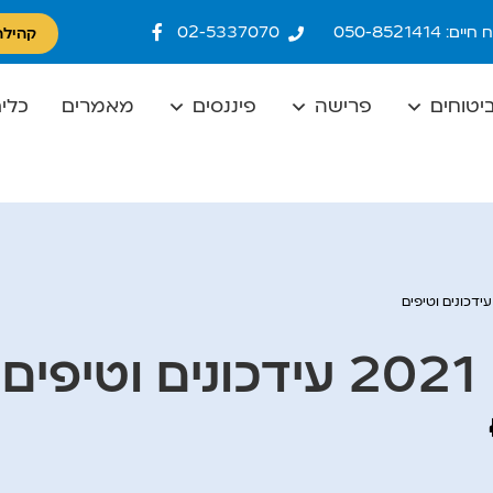
ם: 050-8521414
02-5337070
קהילת
יטוחים
פרישה
פיננסים
מאמרים
כלים
ם