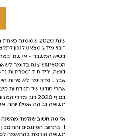
שנת 2020 שסומנה 
ריבוי מידע מצאנו לנכון לתק
בשיא המשבר – אי שם “במרץ 
הS&P500 צנח בדומה
דומה. ירידות דו-ספרתיות נר
אבל… מדהימה לא פחות היי
אחרי חודש של תנודתיות קיצ
בסוף 2020 רוב מדד
תשואה גבוהה אפילו יותר. אגר
אז מה חשוב שנלמד מהשנה ה
1. בתחום הפיננסים והחיסכון הרעיון הוא לא להשיג את התשואה הגבוהה ביותר האפשרית על החיסכון שלנו,
תשואה הולמת בהתאמה לסיכ